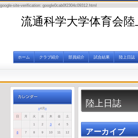
google-site-verification: google0cab0f2304c09312.html
流通科学大学体育会陸
ホーム
クラブ紹介
部員紹介
試合結果
陸上日誌
陸上日誌
«
4月
»
日
月
火
水
木
金
土
1
2
3
4
5
アーカイブ
6
7
8
9
10
11
12