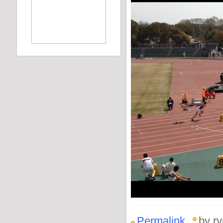
Permalink
by ry