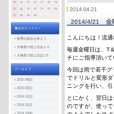
13
14
15
16
17
18
19
2014.04.21
20
21
22
23
24
25
26
27
28
29
30
2014/4/21
こんにちは！
流通
春季記録会を終えて…
大橋君の陸上日誌１６
毎週金曜日は、T＆
大橋君の陸上日誌１5
チにご指導頂いて
今回は雨で若干グ
でドリルと変形ダ
2015.04(2)
ニングを行い、引
2015.03(1)
2014.12(1)
とにかく、翌日は
2014.11(2)
のですが、使って
2014.10(4)