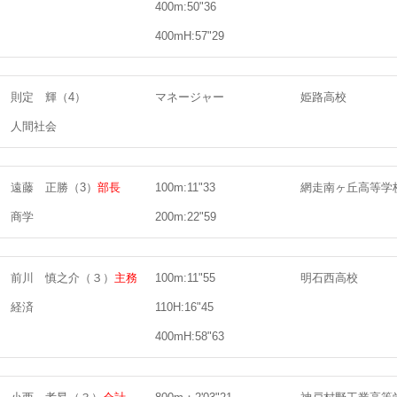
400m:50"36
400mH:57"29
則定 輝（4）
マネージャー
姫路高校
人間社会
遠藤 正勝（3）
部長
100m:11"33
網走南ヶ丘高等学
商学
200m:22"59
前川 慎之介（３）
主務
100m:11"55
明石西高校
経済
110H:16"45
400mH:58"63