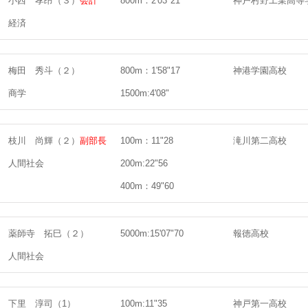
小西 孝昂（３）
会計
800m：2'03"21
神戸村野工業高等
経済
梅田 秀斗（２）
800m：1'58"17
神港学園高校
商学
1500m:4'08"
枝川 尚輝（２）
副部長
100m：11"28
滝川第二高校
人間社会
200m:22"56
400m：49"60
薬師寺 拓巳（２）
5000m:15'07"70
報徳高校
人間社会
下里 淳司（1）
100m:11"35
神戸第一高校