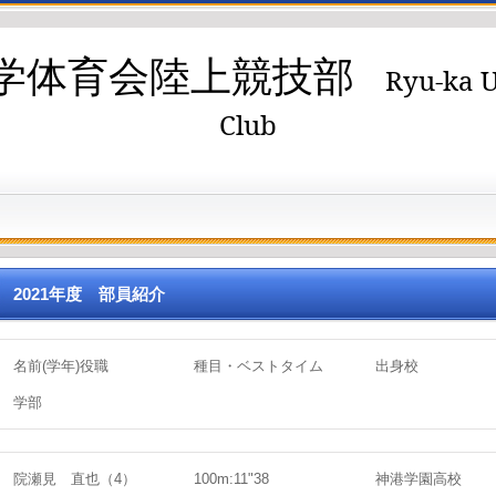
学体育会陸上競技部
Ryu-ka U
Club
2021年度 部員紹介
名前(学年)役職
種目・ベストタイム
出身校
学部
院瀬見 直也（4）
100m:11"38
神港学園高校