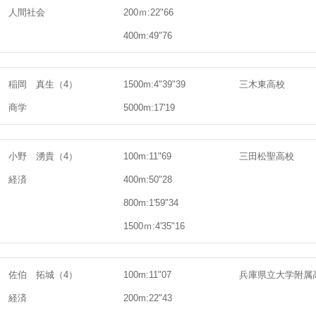
人間社会
200ｍ:22"66
400m:49"76
稲岡 真生（4）
1500m:4"39"39
三木東高校
商学
5000m:17'19
小野 湧貴（4）
100m:11"69
三田松聖高校
経済
400m:50"28
800m:1'59"34
1500ｍ:4'35"16
佐伯 拓城（4）
100m:11"07
兵庫県立大学附属
経済
200m:22"43